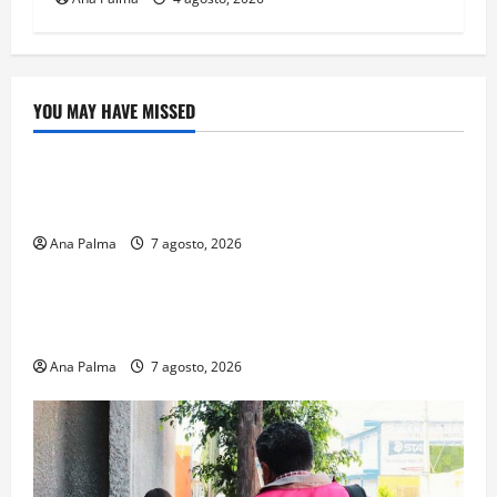
YOU MAY HAVE MISSED
Crítica de Cine
¿Cuánto cuesta filmar en IMAX? La apuesta
millonaria detrás de La Odisea
Ana Palma
7 agosto, 2026
Educación
Educación privada vive transformación sin
precedente: CIMEDU9®
Ana Palma
7 agosto, 2026