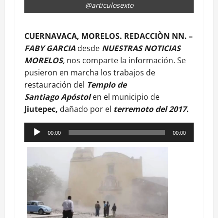
@articulosexto
CUERNAVACA, MORELOS. REDACCIÒN NN. –
FABY GARCIA
desde
NUESTRAS NOTICIAS
MORELOS
,
nos comparte la información. Se
pusieron en marcha los trabajos de
restauración del
Templo de
Santiago
Apóstol
en el municipio de
Jiutepec,
dañado por el
terremoto del 2017.
Reproductor
00:00
00:00
de
audio