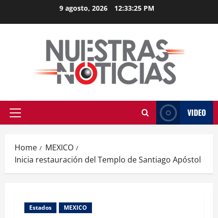
Skip
9 agosto, 2026
12:33:25 PM
to
content
VIDEO
Primary
Menu
Home
MEXICO
Inicia restauración del Templo de Santiago Apóstol
Estados
MEXICO