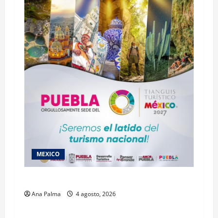
MEXICO
2027 llega Tianguis Turístico a Puebla
Ana Palma
4 agosto, 2026
MEXICO