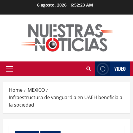
Skip
6 agosto, 2026
6:52:24 AM
to
content
VIDEO
Primary
Menu
Home
MEXICO
Infraestructura de vanguardia en UAEH beneficia a
la sociedad