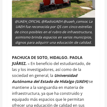
@UAEH_OFICIAL @RadioUAEH @uaeh_comsoc La
UAEH fue reconocida por QS con cinco estrellas
de cinco posibles en el rubro de infraestructura,
asimismo brinda espacios en varios municipios,
dignos para adquirir una educación de calidad.
PACHUCA DE SOTO, HIDALGO. PAOLA
JUÁREZ. –
En beneficio del estudiantado, de
las y los investigadores, así como de la
sociedad en general, la
Universidad
Autónoma del Estado de Hidalgo (UAEH)
se
mantiene a la vanguardia en materia de
infraestructura, ya que ha construido y
equipado más espacios que le permitan
ofrecer una educación de calidad en sus