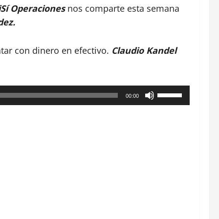
DiSí Operaciones
nos comparte esta semana
idez.
ar con dinero en efectivo.
Claudio Kandel
Utiliza
00:00
las
teclas
de
flecha
arriba/abajo
para
aumentar
o
disminuir