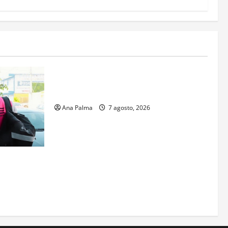
Estados
Portada
Pitahaya poblana viaja a mercados
internacionales
Ana Palma
7 agosto, 2026
s aspirantes
gresar al
al Nacional