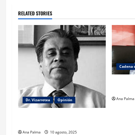
RELATED STORIES
Cadena 
El gabinet
Ibarrola
Ana Palma
Dr. Vizarretea
Opinión
La lectura de la llamada telefónica
Sheinbaum-Trump
Ana Palma
10 agosto, 2025