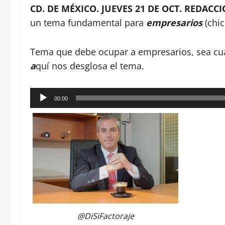
CD. DE MÉXICO. JUEVES 21 DE OCT. REDACC
un tema fundamental para
empresarios
(chi
Tema que debe ocupar a empresarios, sea cual
a
quí nos desglosa el tema.
Reproductor
00:00
de
audio
@DiSiFactoraje