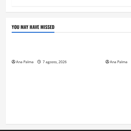
YOU MAY HAVE MISSED
Crítica de Cine
Educación
¿Cuánto cuesta filmar en IMAX? La
Educación p
apuesta millonaria detrás de La Odisea
sin preced
Ana Palma
7 agosto, 2026
Ana Palma