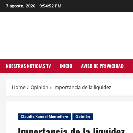
Skip
7 agosto, 2026
9:54:53 PM
to
content
NUESTRAS NOTICIAS TV
INICIO
AVISO DE PRIVACIDAD
Home
Opinión
Importancia de la liquidez
Claudio Kandel Montefiore
Opinión
Importancia de la liquidez