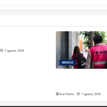
rivada vive transformación
ente: CIMEDU9®
7 agosto, 2026
MEXICO
Inicia el registro de persona
del Concurso Público para in
Servicio Profesional Elector
Ana Palma
7 agosto, 2026