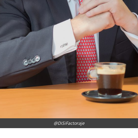
@DiSiFactoraje