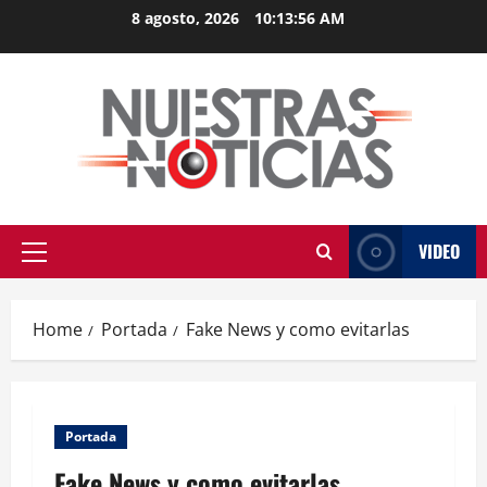
Skip
8 agosto, 2026
10:13:57 AM
to
content
VIDEO
Primary
Menu
Home
Portada
Fake News y como evitarlas
Portada
Fake News y como evitarlas