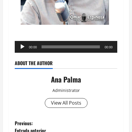
Reproductor
00:00
00:00
de
audio
ABOUT THE AUTHOR
Ana Palma
Administrator
View All Posts
Post
Previous:
Entrada anterior