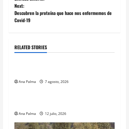
navigation
Next:
Descubren la proteína que hace nos enfermemos de
Covid-19
RELATED STORIES
Estados
Portada
Pitahaya poblana viaja a mercados
internacionales
Ana Palma
7 agosto, 2026
MEXICO
Portada
Solo los mejores logran ser francotiradores de
la Fuerzas Especiales del Ejército Mexicano
Ana Palma
12 julio, 2026