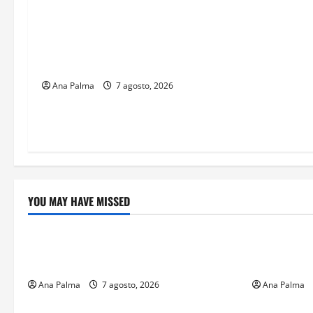
Inicia el registro de personas
aspirantes del Concurso Público para
ingresar al Servicio Profesional
Electoral Nacional
Ana Palma
7 agosto, 2026
YOU MAY HAVE MISSED
Crítica de Cine
Educación
¿Cuánto cuesta filmar en IMAX? La
Educación p
apuesta millonaria detrás de La Odisea
sin preced
Ana Palma
7 agosto, 2026
Ana Palma