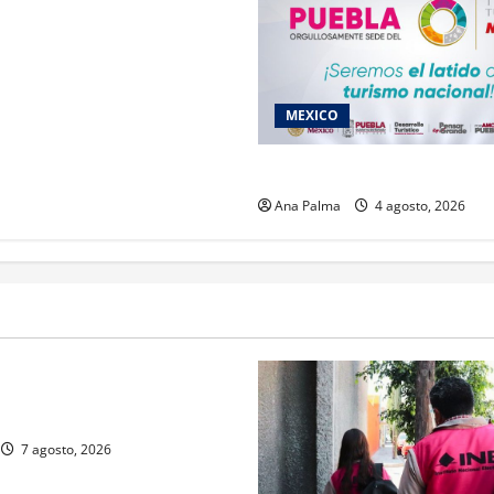
MEXICO
2027 llega Tianguis Turístico
Ana Palma
4 agosto, 2026
rivada vive transformación
ente: CIMEDU9®
7 agosto, 2026