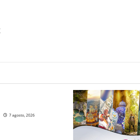
X
Portada
oblana viaja a mercados
nales
7 agosto, 2026