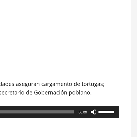
idades aseguran cargamento de tortugas;
secretario de Gobernación poblano.
Utiliza
00:00
las
teclas
de