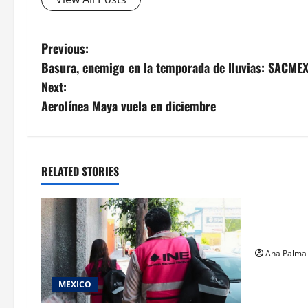
Post
Previous:
Basura, enemigo en la temporada de lluvias: SACME
navigation
Next:
Aerolínea Maya vuela en diciembre
RELATED STORIES
Estados
Pitahaya p
internacio
Ana Palma
MEXICO