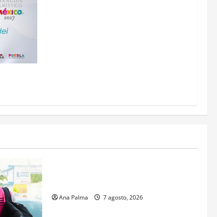
 a Puebla
Estados
Portada
Pitahaya poblana viaja a mercados
internacionales
Ana Palma
7 agosto, 2026