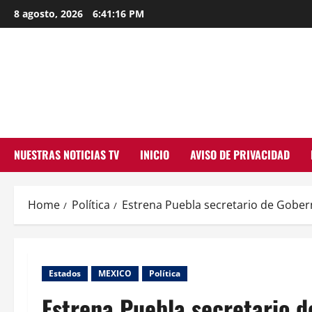
Skip
8 agosto, 2026
6:41:17 PM
to
content
NUESTRAS NOTICIAS TV
INICIO
AVISO DE PRIVACIDAD
Home
Política
Estrena Puebla secretario de Gober
Estados
MEXICO
Política
Estrena Puebla secretario 