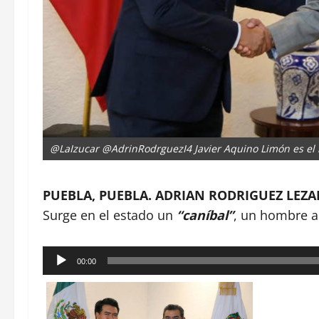
@LaIzucar @AdrinRodrguezI4 Javier Aquino Limón es el n
PUEBLA, PUEBLA. ADRIAN RODRIGUEZ LEZA
Surge en el estado un
“caníbal”
, un hombre a
Reproductor
00:00
de
audio