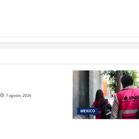
rivada vive transformación
ente: CIMEDU9®
7 agosto, 2026
MEXICO
Inicia el registro de persona
del Concurso Público para in