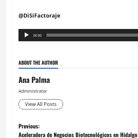
@DiSiFactoraje
Reproductor
00:00
de
audio
ABOUT THE AUTHOR
Ana Palma
Administrator
View All Posts
Post
Previous:
Aceleradora de Negocios Biotecnológicos en Hidalgo