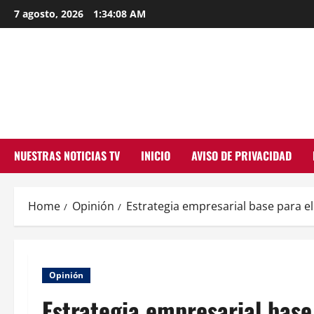
Skip
7 agosto, 2026
1:34:09 AM
to
content
NUESTRAS NOTICIAS TV
INICIO
AVISO DE PRIVACIDAD
Home
Opinión
Estrategia empresarial base para e
Opinión
Estrategia empresarial base