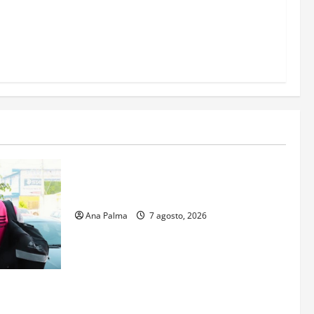
Estados
Portada
Pitahaya poblana viaja a mercados
internacionales
Ana Palma
7 agosto, 2026
s aspirantes
gresar al