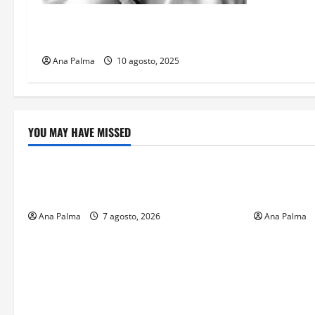
La lectura de la llamada telefónica
Sheinbaum-Trump
Ana Palma
10 agosto, 2025
YOU MAY HAVE MISSED
Crítica de Cine
Educación
¿Cuánto cuesta filmar en IMAX? La
Educación p
apuesta millonaria detrás de La Odisea
sin preced
Ana Palma
7 agosto, 2026
Ana Palma