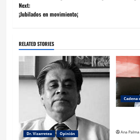
navigation
Next:
¡Jubilados en movimiento¡
RELATED STORIES
Cadena 
El gabinet
Ibarrola
Ana Palma
Dr. Vizarretea
Opinión