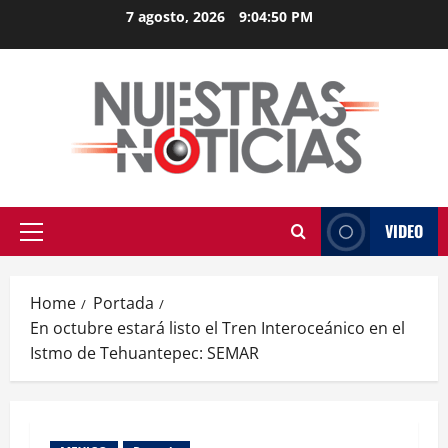
Skip
7 agosto, 2026
9:04:51 PM
to
content
VIDEO
Primary
Menu
Home
Portada
En octubre estará listo el Tren Interoceánico en el
Istmo de Tehuantepec: SEMAR