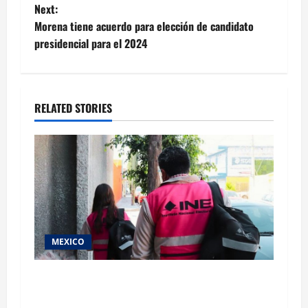
navigation
Next:
Morena tiene acuerdo para elección de candidato
presidencial para el 2024
RELATED STORIES
MEXICO
Inicia el registro de personas aspirantes del
Concurso Público para ingresar al Servicio