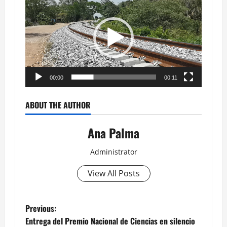
de
vídeo
00:00
00:11
ABOUT THE AUTHOR
Ana Palma
Administrator
View All Posts
Post
Previous:
Entrega del Premio Nacional de Ciencias en silencio