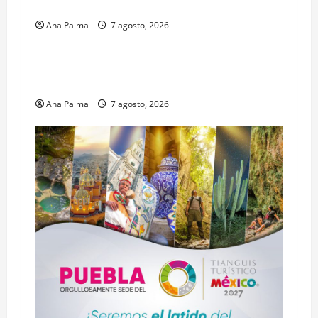
Profesional Electoral Nacional
Ana Palma
7 agosto, 2026
Estados
Portada
Pitahaya poblana viaja a mercados
internacionales
Ana Palma
7 agosto, 2026