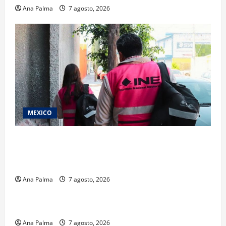
Ana Palma
7 agosto, 2026
MEXICO
Inicia el registro de personas aspirantes del
Concurso Público para ingresar al Servicio
Profesional Electoral Nacional
Ana Palma
7 agosto, 2026
Estados
Portada
Pitahaya poblana viaja a mercados internacionales
Ana Palma
7 agosto, 2026