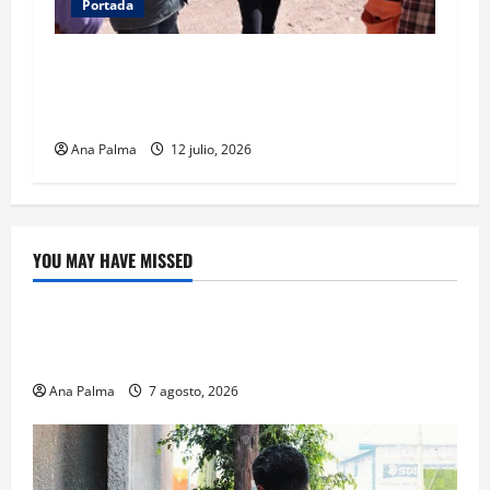
Portada
Concluye CSP gira por Durango y Zacatecas.
Entrega viviendas, becas y supervisa obras
estratégicas
Ana Palma
12 julio, 2026
YOU MAY HAVE MISSED
Educación
Educación privada vive transformación sin
precedente: CIMEDU9®
Ana Palma
7 agosto, 2026