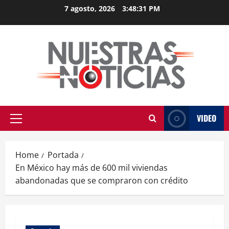
Skip
7 agosto, 2026
3:48:32 PM
to
content
VIDEO
Primary
Menu
Home
Portada
En México hay más de 600 mil viviendas
abandonadas que se compraron con crédito