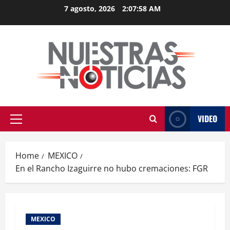
Skip
7 agosto, 2026
2:07:59 AM
to
content
VIDEO
Primary
Menu
Home
MEXICO
En el Rancho Izaguirre no hubo cremaciones: FGR
MEXICO