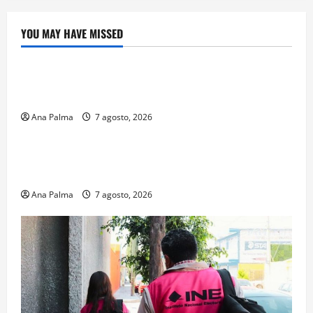
YOU MAY HAVE MISSED
Crítica de Cine
¿Cuánto cuesta filmar en IMAX? La apuesta
millonaria detrás de La Odisea
Ana Palma
7 agosto, 2026
Educación
Educación privada vive transformación sin
precedente: CIMEDU9®
Ana Palma
7 agosto, 2026