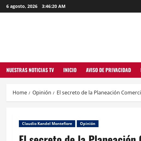
Skip
6 agosto, 2026
3:46:21 AM
to
content
NUESTRAS NOTICIAS TV
INICIO
AVISO DE PRIVACIDAD
Home
Opinión
El secreto de la Planeación Comerci
Claudio Kandel Montefiore
Opinión
El secreto de la Planeación