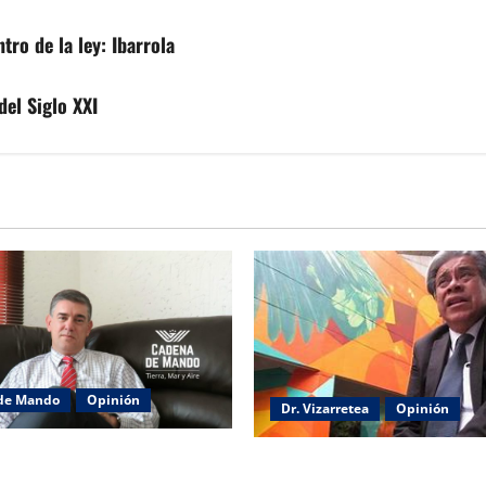
ro de la ley: Ibarrola
del Siglo XXI
de Mando
Opinión
Dr. Vizarretea
Opinión
e de Seguridad y su trabajo:
Entre Tabasco y el Senado