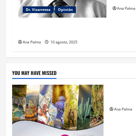
Ana Palma
Dr. Vizarretea
Opinión
La lectura de la llamada telefónica
Sheinbaum-Trump
Ana Palma
10 agosto, 2025
YOU MAY HAVE MISSED
Estados
Llega “mosc
gusano bar
Ana Palma