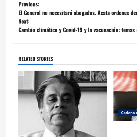
Post
Previous:
El General no necesitará abogados. Acata ordenes dent
navigation
Next:
Cambio climático y Covid-19 y la vacunación: temas 
RELATED STORIES
Cadena 
El gabinet
Ibarrola