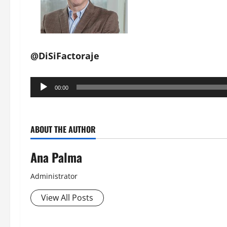
@DiSiFactoraje
Reproductor
00:00
de
audio
ABOUT THE AUTHOR
Ana Palma
Administrator
View All Posts