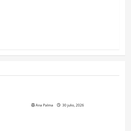
MEXICO
xico inicia
CENAVI. Misión: Vigilar el Espacio Áereo
sa en
Mexicano
 Naval
Ana Palma
30 julio, 2026