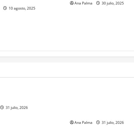
Ana Palma
30 julio, 2025
10 agosto, 2025
MEXICO
a estéril” para combate de
Un oficial de la Armada de Mé
renador
su formación desde que pien
ingresar a la Heroica Escuela
31 julio, 2026
Militar
Ana Palma
31 julio, 2026