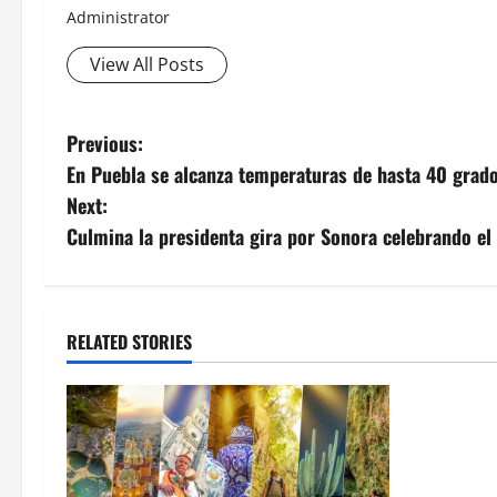
Administrator
View All Posts
Post
Previous:
En Puebla se alcanza temperaturas de hasta 40 grad
navigation
Next:
Culmina la presidenta gira por Sonora celebrando el
RELATED STORIES
MEXICO
Un oficial
inicia su 
en ingresa