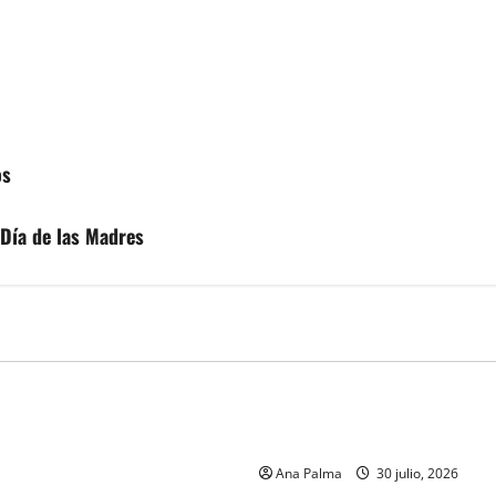
os
 Día de las Madres
MEXICO
 de la Armada de México
CENAVI. Misión: Vigilar el Es
formación desde que piensa
Áereo Mexicano
r a la Heroica Escuela Naval
Ana Palma
30 julio, 2026