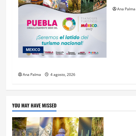
Militar
Ana Palma
MEXICO
2027 llega Tianguis Turístico a Puebla
Ana Palma
4 agosto, 2026
YOU MAY HAVE MISSED
Estados
Llega “mosc
gusano bar