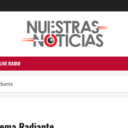
LIVE RADIO
diante
tema Radiante