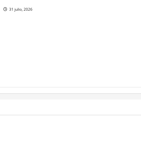
31 julio, 2026
MEXICO
a estéril” para combate de
Un oficial de la Armada de Mé
renador
su formación desde que pien