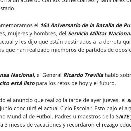
ron a un acuerdo con los comerciantes y familiares de
estado.
conmemoramos el
164 Aniversario de la Batalla de Pu
es, mujeres y hombres, del
Servicio Militar Nacional
ctual y les dijo que están destinados a la derrota qu
sitas que han realizado miembros de partidos de oposic
nsa Nacional,
el General
Ricardo Trevilla
hablo sobr
cito está listo
para los retos de hoy y el futuro.
o el anuncio que realizó la tarde de ayer jueves, el
s
unio concluirá el actual Ciclo Escolar. Esto bajo el 
cano Mundial de Futbol. Padres u maestros de la S
NTE
ría 3 meses de vacaciones y recordaron el rezago edu