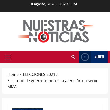
Skip
8 agosto, 2026
8:32:10 PM
to
content
VIDEO
Primary
Menu
Home
ELECCIONES 2021
El campo de guerrero necesita atención en serio:
MMA