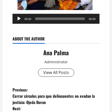
Reproductor
00:00
00:00
de
audio
ABOUT THE AUTHOR
Ana Palma
Administrator
View All Posts
Post
Previous:
Cerrar círculos para que delincuentes no evadan la
navigation
justicia: Ojeda Duran
Next: