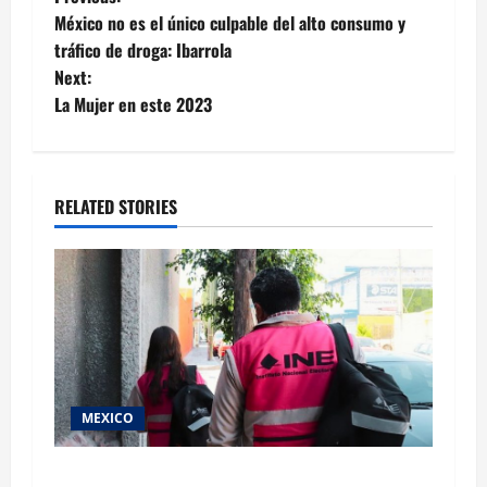
Post
México no es el único culpable del alto consumo y
navigation
tráfico de droga: Ibarrola
Next:
La Mujer en este 2023
RELATED STORIES
MEXICO
Inicia el registro de personas aspirantes del