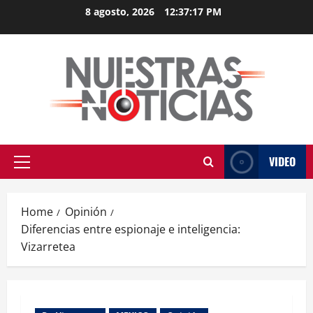
Skip
8 agosto, 2026
12:37:18 PM
to
content
VIDEO
Primary
Menu
Home
Opinión
Diferencias entre espionaje e inteligencia:
Vizarretea