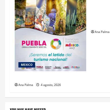
Un oficial
inicia su 
en ingresa
Militar
Ana Palma
MEXICO
2027 llega Tianguis Turístico a Puebla
Ana Palma
4 agosto, 2026
YOU MAY HAVE MISSED