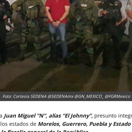
Foto: Cortesía SEDENA @SEDENAmx @GN_MEXICO_ @FGRMexico
 a
Juan Miguel “N”, alías “El Johnny”,
presunto integr
 los estados de
Morelos, Guerrero, Puebla y Estado