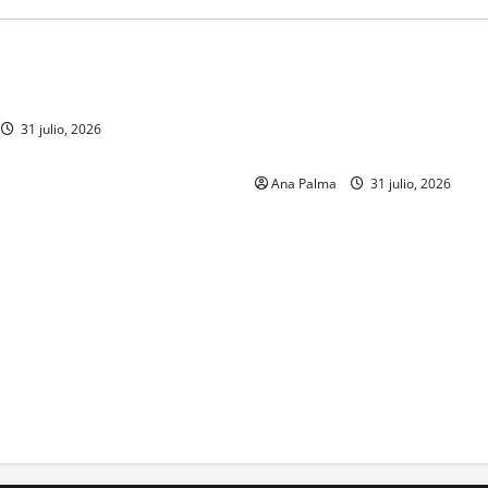
MEXICO
a estéril” para combate de
Un oficial de la Armada de Mé
renador
su formación desde que pien
ingresar a la Heroica Escuela
31 julio, 2026
Militar
Ana Palma
31 julio, 2026