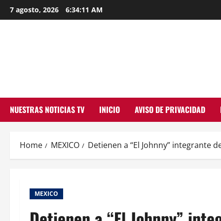
Skip
7 agosto, 2026
6:34:12 AM
to
content
NUESTRAS NOTICIAS TV
INICIO
AVISO DE PRIVACIDAD
Home
MEXICO
Detienen a “El Johnny” integrante de
MEXICO
Detienen a “El Johnny” integ