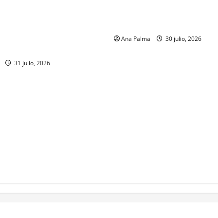
 de la Armada de México
CENAVI. Misión: Vigilar el Es
formación desde que piensa
Áereo Mexicano
r a la Heroica Escuela Naval
Ana Palma
30 julio, 2026
31 julio, 2026