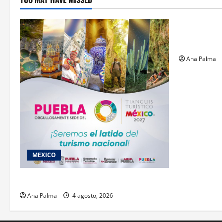
Estados
Llega “mosc
gusano bar
Ana Palma
MEXICO
2027 llega Tianguis Turístico a Puebla
Ana Palma
4 agosto, 2026