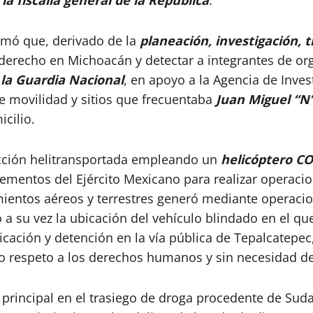
a fiscalía general de la República
.
rmó que, derivado de la
planeación, investigación, t
de derecho en Michoacán y detectar a integrantes de o
 la Guardia Nacional
, en apoyo a la Agencia de Inves
de movilidad y sitios que frecuentaba
Juan Miguel “N”
cilio.
eacción helitransportada empleando un
helicóptero C
elementos del Ejército Mexicano para realizar operacio
imientos aéreos y terrestres generó mediante operaci
 a su vez la ubicación del vehículo blindado en el que
icación y detención en la vía pública de Tepalcatepec
no respeto a los derechos humanos y sin necesidad de
principal en el trasiego de droga procedente de Su