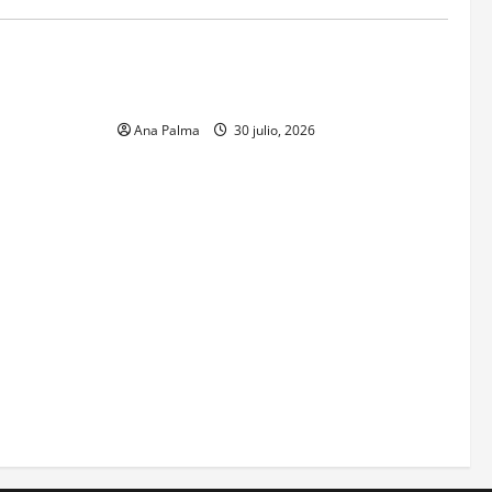
MEXICO
xico inicia
CENAVI. Misión: Vigilar el Espacio Áereo
sa en
Mexicano
 Naval
Ana Palma
30 julio, 2026