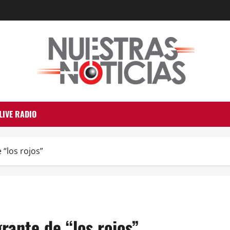
LIVE RADIO
 “los rojos”
rante de “los rojos”