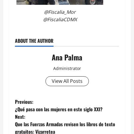
@Fiscalia_Mor
@FiscaliaCDMX
ABOUT THE AUTHOR
Ana Palma
Administrator
View All Posts
Post
Previous:
¿Qué pasa con las mujeres en este siglo XXI?
navigation
Next:
Que las Fuerzas Armadas revisen los libros de texto
gratuitos: Vizarretea