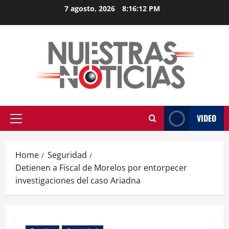
Skip
7 agosto, 2026
8:16:13 PM
to
content
VIDEO
Primary
Menu
Home
Seguridad
Detienen a Fiscal de Morelos por entorpecer
investigaciones del caso Ariadna