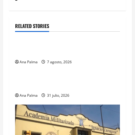
RELATED STORIES
Estados
Portada
Pitahaya poblana viaja a mercados
internacionales
Ana Palma
7 agosto, 2026
Estados
Llega “mosca estéril” para combate de gusano
barrenador
Ana Palma
31 julio, 2026