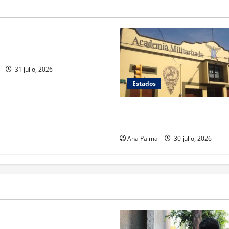
ca estéril” para combate de
rrenador
31 julio, 2026
Estados
Inicia cierre de planteles mil
en Puebla
Ana Palma
30 julio, 2026
rivada vive transformación