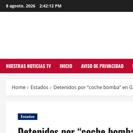
Skip
8 agosto, 2026
2:42:13 PM
to
content
NUESTRAS NOTICIAS TV
INICIO
AVISO DE PRIVACIDAD
Home
Estados
Detenidos por “coche bomba” en 
Estados
Detenidos por “coche bomb