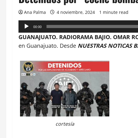
Ana Palma
4 noviembre, 2024
1 minute read
Reproductor
00:00
de
GUANAJUATO. RADIORAMA BAJIO. OMAR RO
audio
en Guanajuato. Desde
NUESTRAS NOTICAS B
cortesía