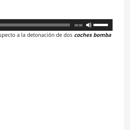
Utiliza
00:00
las
pecto a la detonación de dos
coches bomba
teclas
de
flecha
arriba/abajo
para
aumentar
o
disminuir
el
volumen.