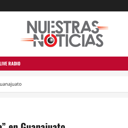
LIVE RADIO
Guanajuato
a” en Guanajuato