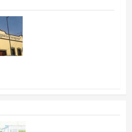
itarizados
Estados
Portada
Pitahaya poblana viaja a mercados