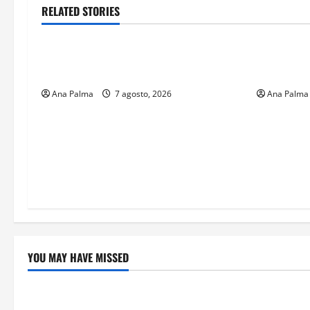
RELATED STORIES
Estados
Portada
Estados
Pitahaya poblana viaja a mercados
Llega “mos
internacionales
gusano ba
Ana Palma
7 agosto, 2026
Ana Palma
YOU MAY HAVE MISSED
Crítica de Cine
Educación
¿Cuánto cuesta filmar en IMAX? La
Educación p