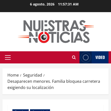
Skip
6 agosto, 2026
11:57:31 AM
to
content
VIDEO
Primary
Menu
Home
Seguridad
Desaparecen menores. Familia bloquea carretera
exigiendo su localización