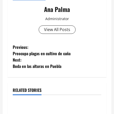
Ana Palma
Administrator
View All Posts
Post
Previous:
Preocupa plagas en cultivo de caña
navigation
Next:
Boda en las alturas en Puebla
RELATED STORIES
Estados
Llega “mosca estéril” para combate de gusano
barrenador