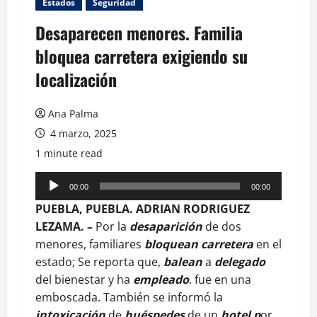
Estados
Seguridad
Desaparecen menores. Familia
bloquea carretera exigiendo su
localización
Ana Palma
4 marzo, 2025
1 minute read
Reproductor
00:00
00:00
de
PUEBLA, PUEBLA. ADRIAN RODRIGUEZ
audio
LEZAMA. –
Por la
desaparición
de dos
menores, familiares
bloquean carretera
en el
estado; Se reporta que,
balean
a
delegado
del bienestar y ha
empleado
. fue en una
emboscada. También se informó la
intoxicación
de
huéspedes
de un
hotel p
or