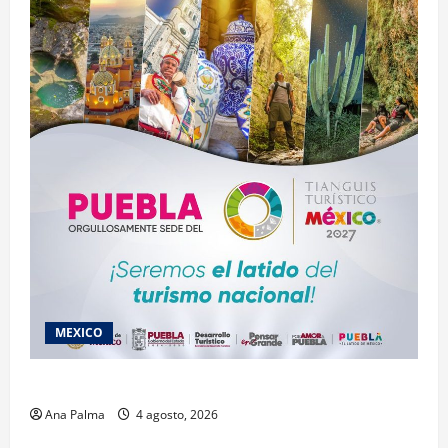
MEXICO
2027 llega Tianguis Turístico a Puebla
Ana Palma
4 agosto, 2026
Estados