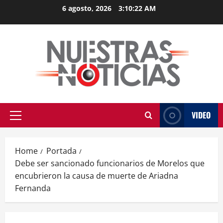
Skip
6 agosto, 2026
3:10:22 AM
to
content
VIDEO
Primary
Menu
Home
Portada
Debe ser sancionado funcionarios de Morelos que
encubrieron la causa de muerte de Ariadna
Fernanda