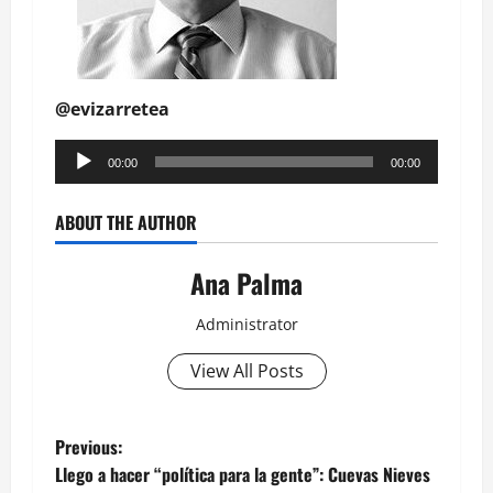
@evizarretea
Reproductor
00:00
00:00
de
audio
ABOUT THE AUTHOR
Ana Palma
Administrator
View All Posts
Post
Previous:
Llego a hacer “política para la gente”: Cuevas Nieves