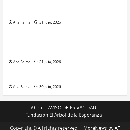
Llega “mosca estéril” para combate de gusano
barrenador
Ana Palma
31 julio, 2026
MEXICO
Un oficial de la Armada de México inicia su
formación desde que piensa en ingresar a la Heroica
Escuela Naval Militar
Ana Palma
31 julio, 2026
MEXICO
CENAVI. Misión: Vigilar el Espacio Áereo Mexicano
Ana Palma
30 julio, 2026
About
AVISO DE PRIVACIDAD
Fundación El Árbol de la Esperanza
Copyright © All rights reserved.
|
MoreNews
by AF