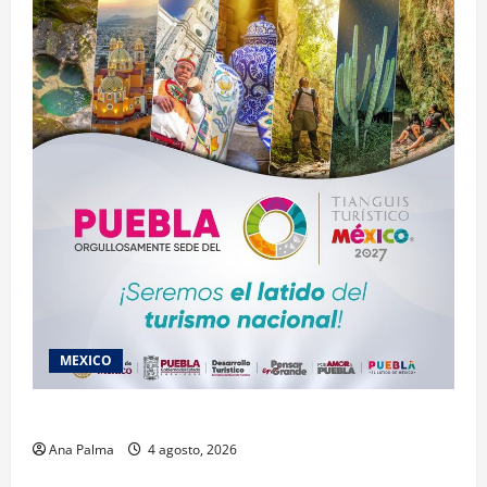
MEXICO
2027 llega Tianguis Turístico a Puebla
Ana Palma
4 agosto, 2026
Estados