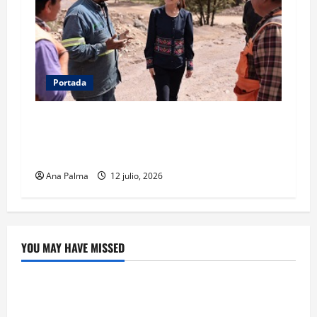
Portada
Concluye CSP gira por Durango y Zacatecas.
Entrega viviendas, becas y supervisa obras
estratégicas
Ana Palma
12 julio, 2026
YOU MAY HAVE MISSED
Crítica de Cine
¿Cuánto cuesta filmar en IMAX? La apuesta
millonaria detrás de La Odisea