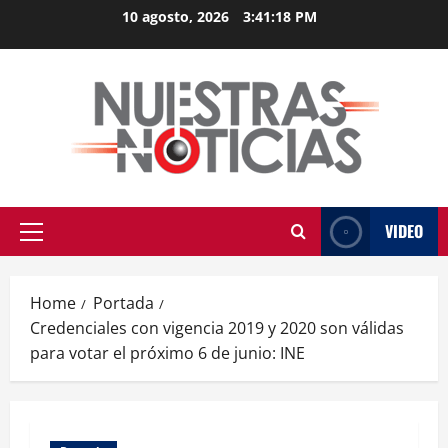
Skip
10 agosto, 2026
3:41:19 PM
to
content
VIDEO
Primary
Menu
Home
Portada
Credenciales con vigencia 2019 y 2020 son válidas
para votar el próximo 6 de junio: INE