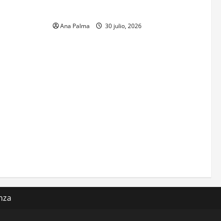
sa en
Mexicano
 Naval
Ana Palma
30 julio, 2026
nza