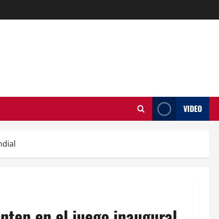
VIDEO
ndial
nten en el juego inaugural