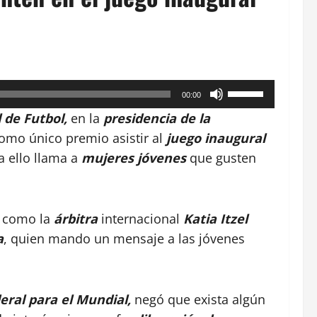
Utiliza
00:00
las
 de Futbol,
en la
presidencia de la
teclas
omo único premio asistir al
juego inaugural
de
a ello llama a
mujeres jóvenes
que gusten
flecha
arriba/abajo
para
o como la
árbitra
internacional
Katia Itzel
aumentar
a
, quien mando un mensaje a las jóvenes
o
disminuir
el
eral para el Mundial,
negó que exista algún
volumen.