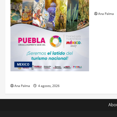
gusano bar
Ana Palma
MEXICO
2027 llega Tianguis Turístico a Puebla
Ana Palma
4 agosto, 2026
Abo