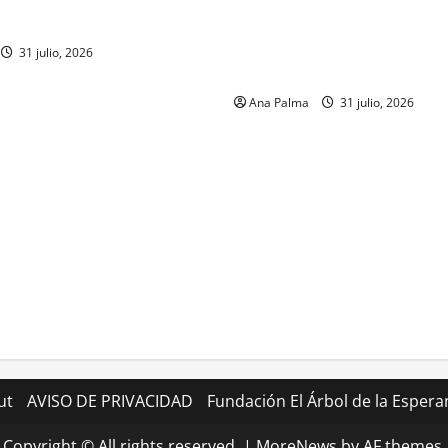
renador
su formación desde que pien
ingresar a la Heroica Escuela
31 julio, 2026
Militar
Ana Palma
31 julio, 2026
ut
AVISO DE PRIVACIDAD
Fundación El Árbol de la Espera
Copyright © All rights reserved.
|
MoreNews
by AF themes.