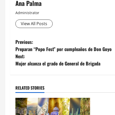
Ana Palma
Administrator
View All Posts
Post
Previous:
Preparan “Popo Fest” por cumpleaños de Don Goyo
navigation
Next:
Mujer alcanza el grado de General de Brigada
RELATED STORIES
MEXICO
Un oficial
inicia su 