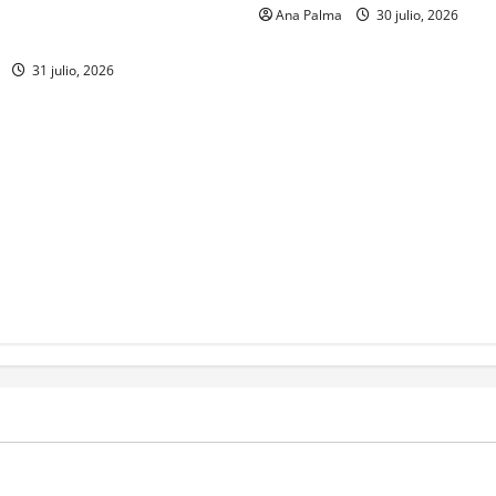
r a la Heroica Escuela Naval
Ana Palma
30 julio, 2026
31 julio, 2026
MEXICO
a estéril” para combate de
Un oficial de la Armada de Mé