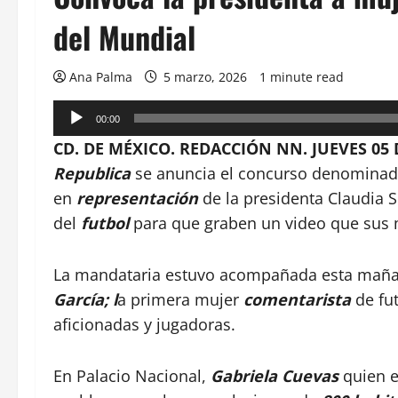
del Mundial
Ana Palma
5 marzo, 2026
1 minute read
Reproductor
00:00
de
CD. DE MÉXICO. REDACCIÓN NN. JUEVES 05 
audio
Republica
se anuncia el concurso denomina
en
representación
de la presidenta Claudia
del
futbol
para que graben un video que sus
La mandataria estuvo acompañada esta mañan
García; l
a primera mujer
comentarista
de fu
aficionadas y jugadoras.
En Palacio Nacional,
Gabriela Cuevas
quien e