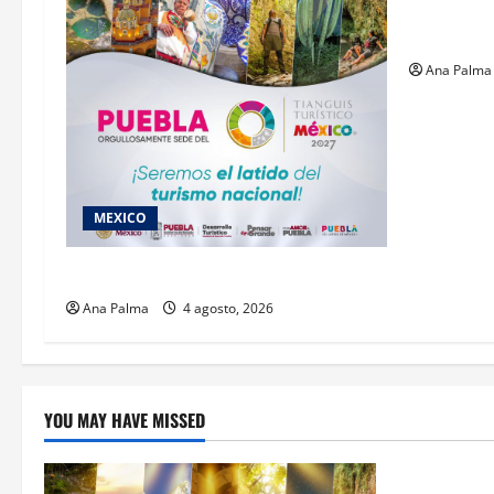
en ingresa
Militar
Ana Palma
MEXICO
2027 llega Tianguis Turístico a Puebla
Ana Palma
4 agosto, 2026
YOU MAY HAVE MISSED
Estados
Llega “mosc