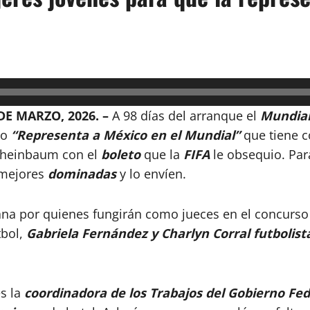
DE MARZO, 2026. –
A 98 días del arranque el
Mundial
do
“Representa a México en el Mundial”
que tiene c
 Sheinbaum con el
boleto
que la
FIFA
le obsequio. Par
 mejores
dominadas
y lo envíen.
a por quienes fungirán como jueces en el concurs
tbol,
Gabriela Fernández y Charlyn Corral futbolist
s la
coordinadora de los Trabajos del Gobierno Fed