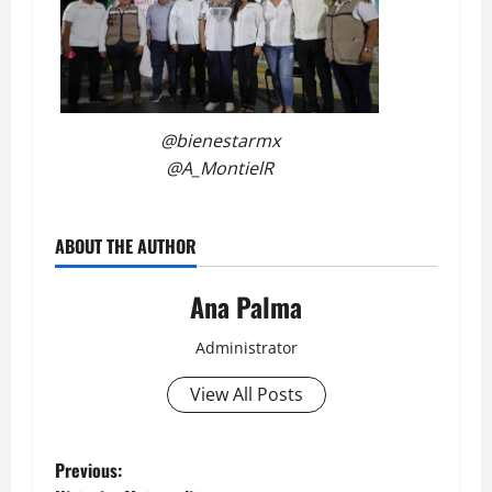
@bienestarmx
@A_MontielR
ABOUT THE AUTHOR
Ana Palma
Administrator
View All Posts
Post
Previous: