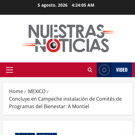
Skip
5 agosto, 2026
4:24:05 AM
to
content
VIDEO
Primary
Menu
Home
MEXICO
Concluye en Campeche instalación de Comités de
Programas del Bienestar: A Montiel