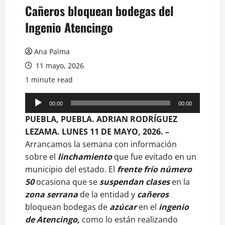
Cañeros bloquean bodegas del
Ingenio Atencingo
Ana Palma
11 mayo, 2026
1 minute read
Reproductor
00:00
00:00
de
PUEBLA, PUEBLA. ADRIAN RODRÍGUEZ
audio
LEZAMA. LUNES 11 DE MAYO, 2026. –
Arrancamos la semana con información
sobre el
linchamiento
que fue evitado en un
municipio del estado. El
frente frío número
50
ocasiona que se
suspendan clases
en la
zona serrana
de la entidad y
cañeros
bloquean bodegas de
azúcar
en el
ingenio
de Atencingo,
como lo están realizando