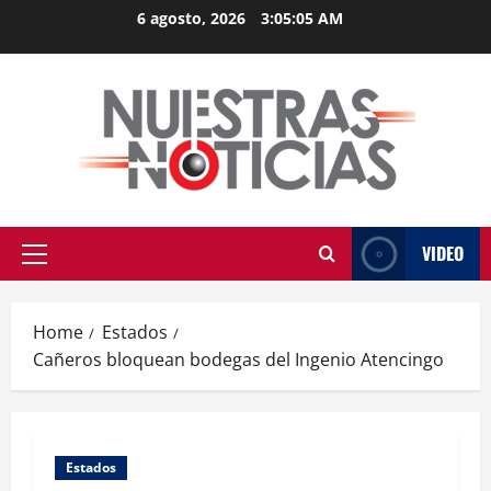
Skip
6 agosto, 2026
3:05:05 AM
to
content
VIDEO
Primary
Menu
Home
Estados
Cañeros bloquean bodegas del Ingenio Atencingo
Estados