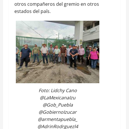
otros compañeros del gremio en otros
estados del país.
Foto: Lidchy Cano
@LaMexicanaIzu
@Gob_Puebla
@GobiernoIzucar
@armentapuebla_
@AdrinRodrguezl4