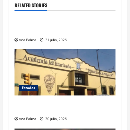
RELATED STORIES
Estados
Llega “mosca estéril” para combate de gusano
barrenador
Ana Palma
31 julio, 2026
Estados
Inicia cierre de planteles militarizados en
Puebla
Ana Palma
30 julio, 2026