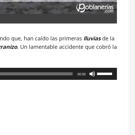
ando que, han caído las primeras
lluvias
de la
granizo
. Un lamentable accidente que cobró la
Utiliza
00:00
las
teclas
de
flecha
arriba/abajo
para
aumentar