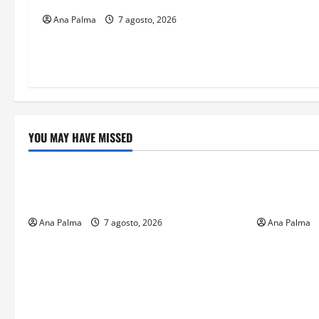
Ana Palma
7 agosto, 2026
YOU MAY HAVE MISSED
Crítica de Cine
Educación
¿Cuánto cuesta filmar en IMAX? La
Educación p
apuesta millonaria detrás de La Odisea
sin preced
Ana Palma
7 agosto, 2026
Ana Palma