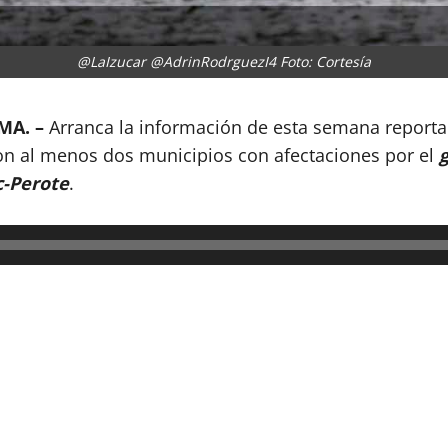
@LaIzucar @AdrinRodrguezI4 Foto: Cortesía
MA. –
Arranca la información de esta semana report
ron al menos dos municipios con afectaciones por el
-Perote
.