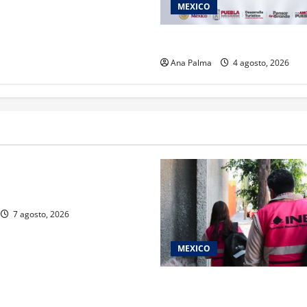
MEXICO
2027 llega Tianguis Turístico
Ana Palma
4 agosto, 2026
rivada vive transformación
ente: CIMEDU9®
7 agosto, 2026
MEXICO
Inicia el registro de persona
del Concurso Público para in