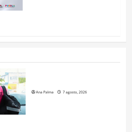
 a Puebla
Estados
Portada
Pitahaya poblana viaja a mercados
internacionales
Ana Palma
7 agosto, 2026
s aspirantes
gresar al