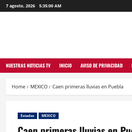
Skip
7 agosto, 2026
5:35:01 AM
to
content
NUESTRAS NOTICIAS TV
INICIO
AVISO DE PRIVACIDAD
Home
MEXICO
Caen primeras lluvias en Puebla
Estados
MEXICO
Caen primeras lluvias en Pu