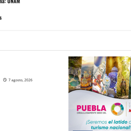
iona: UNAM
s
Portada
oblana viaja a mercados
nales
7 agosto, 2026