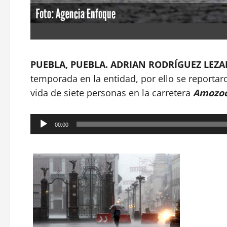
PUEBLA, PUEBLA. ADRIAN RODRÍGUEZ LEZA
temporada en la entidad, por ello se reporta
vida de siete personas en la carretera
Amozoc
Reproductor
00:00
de
audio