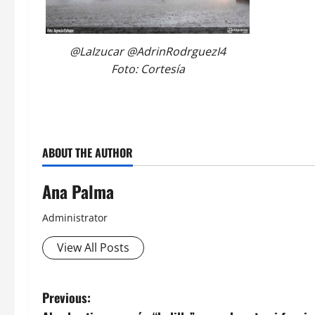
@LaIzucar @AdrinRodrguezI4
Foto: Cortesía
ABOUT THE AUTHOR
Ana Palma
Administrator
View All Posts
Post
Previous: