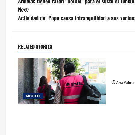
Abuelas tienen razón “bolillo” para el susto si func
navigation
Next:
Actividad del Popo causa intranquilidad a sus vecino
RELATED STORIES
Estados
Pitahaya p
internacio
Ana Palma
MEXICO
Inicia el registro de personas
aspirantes del Concurso Público para
ingresar al Servicio Profesional
Electoral Nacional