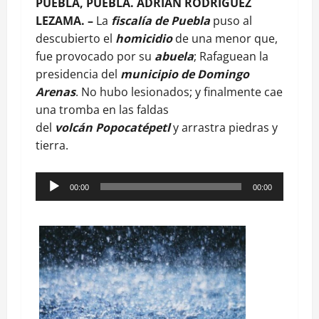
PUEBLA, PUEBLA. ADRIAN RODRIGUEZ
LEZAMA. –
La
fiscalía de Puebla
puso al
descubierto el
homicidio
de una menor que,
fue provocado por su
abuela
; Rafaguean la
presidencia del
municipio de Domingo
Arenas
. No hubo lesionados; y finalmente cae
una tromba en las faldas
del
volcán
Popocatépetl
y arrastra piedras y
tierra.
Reproductor
00:00
00:00
de
audio