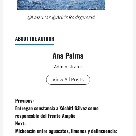
@LaIzucar @AdrinRodrguezI4
ABOUT THE AUTHOR
Ana Palma
Administrator
View All Posts
Post
Previous:
Entregan constancia a Xóchitl Gálvez como
navigation
responsable del Frente Amplio
Next:
Michoacán entre aguacates, limones y delincuencia: