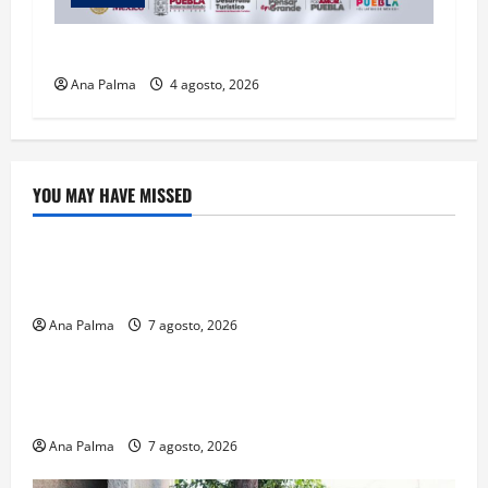
2027 llega Tianguis Turístico a Puebla
Ana Palma
4 agosto, 2026
YOU MAY HAVE MISSED
Crítica de Cine
¿Cuánto cuesta filmar en IMAX? La apuesta
millonaria detrás de La Odisea
Ana Palma
7 agosto, 2026
Educación
Educación privada vive transformación sin
precedente: CIMEDU9®
Ana Palma
7 agosto, 2026