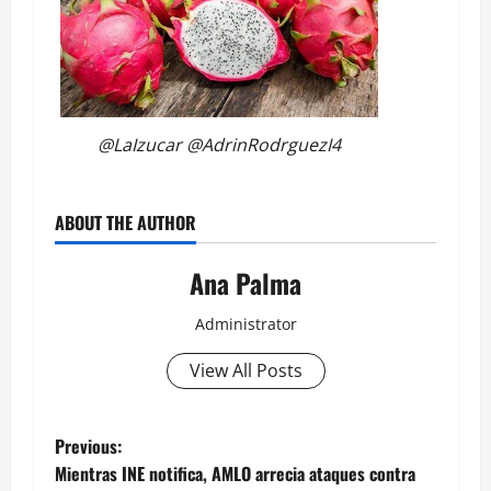
@LaIzucar @AdrinRodrguezI4
ABOUT THE AUTHOR
Ana Palma
Administrator
View All Posts
Post
Previous:
Mientras INE notifica, AMLO arrecia ataques contra