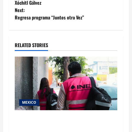
navigation
Xóchitl Gálvez
Next:
Regresa programa “Juntos otra Vez”
RELATED STORIES
MEXICO
Inicia el registro de personas aspirantes del
Concurso Público para ingresar al Servicio