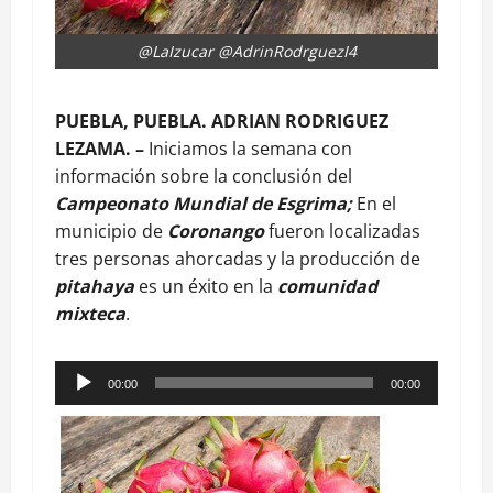
@LaIzucar @AdrinRodrguezI4
PUEBLA, PUEBLA. ADRIAN RODRIGUEZ
LEZAMA. –
Iniciamos la semana con
información sobre la conclusión del
Campeonato Mundial de Esgrima;
En el
municipio de
Coronango
fueron localizadas
tres personas ahorcadas y la producción de
pitahaya
es un éxito en la
comunidad
mixteca
.
Reproductor
00:00
00:00
de
audio