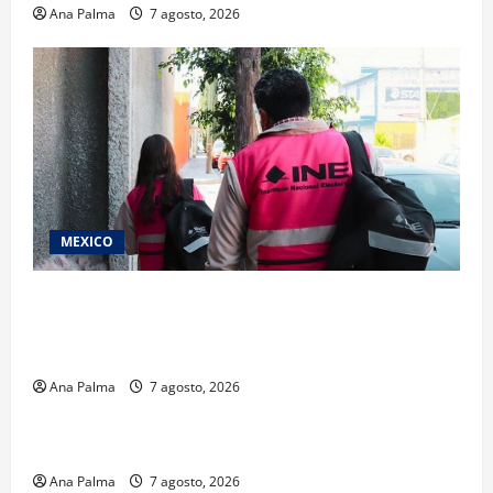
Ana Palma
7 agosto, 2026
MEXICO
Inicia el registro de personas aspirantes del
Concurso Público para ingresar al Servicio
Profesional Electoral Nacional
Ana Palma
7 agosto, 2026
Estados
Portada
Pitahaya poblana viaja a mercados internacionales
Ana Palma
7 agosto, 2026