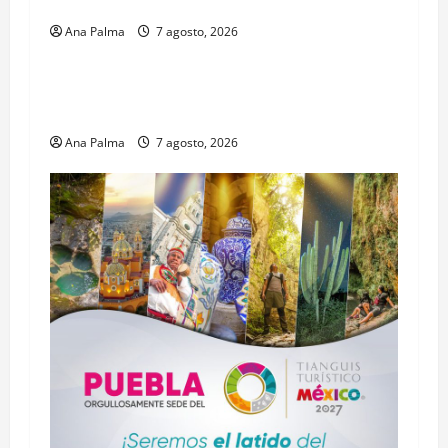
Profesional Electoral Nacional
Ana Palma
7 agosto, 2026
Estados
Portada
Pitahaya poblana viaja a mercados
internacionales
Ana Palma
7 agosto, 2026