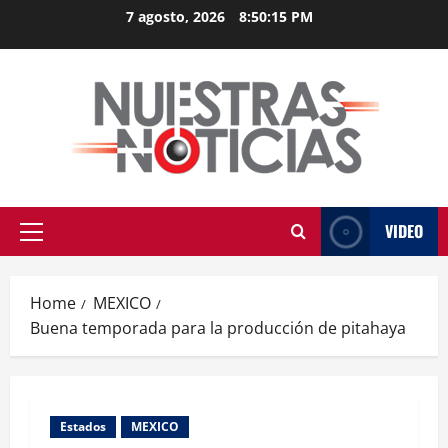
Skip
7 agosto, 2026
8:50:15 PM
to
content
VIDEO
Primary
Menu
Home
MEXICO
Buena temporada para la producción de pitahaya
Estados
MEXICO