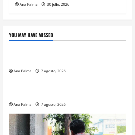
Ana Palma
30 julio, 2026
YOU MAY HAVE MISSED
Crítica de Cine
¿Cuánto cuesta filmar en IMAX? La apuesta
millonaria detrás de La Odisea
Ana Palma
7 agosto, 2026
Educación
Educación privada vive transformación sin
precedente: CIMEDU9®
Ana Palma
7 agosto, 2026