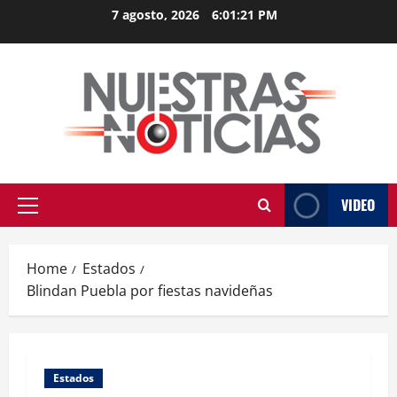
Skip
7 agosto, 2026
6:01:21 PM
to
content
VIDEO
Primary
Menu
Home
Estados
Blindan Puebla por fiestas navideñas
Estados