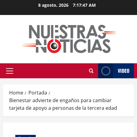
Skip
8 agosto, 2026
7:17:47 AM
to
content
VIDEO
Primary
Menu
Home
Portada
Bienestar advierte de engaños para cambiar
tarjeta de apoyo a personas de la tercera edad