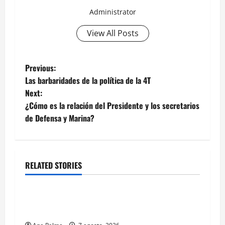
Administrator
View All Posts
Post
Previous:
Las barbaridades de la política de la 4T
navigation
Next:
¿Cómo es la relación del Presidente y los secretarios
de Defensa y Marina?
RELATED STORIES
Estados
Portada
Pitahaya poblana viaja a mercados
internacionales