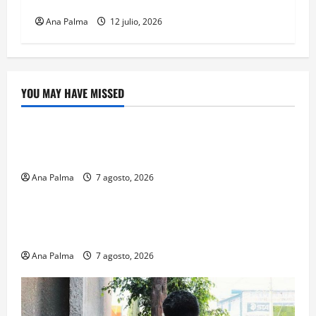
estratégicas
Ana Palma
12 julio, 2026
YOU MAY HAVE MISSED
Crítica de Cine
¿Cuánto cuesta filmar en IMAX? La apuesta
millonaria detrás de La Odisea
Ana Palma
7 agosto, 2026
Educación
Educación privada vive transformación sin
precedente: CIMEDU9®
Ana Palma
7 agosto, 2026