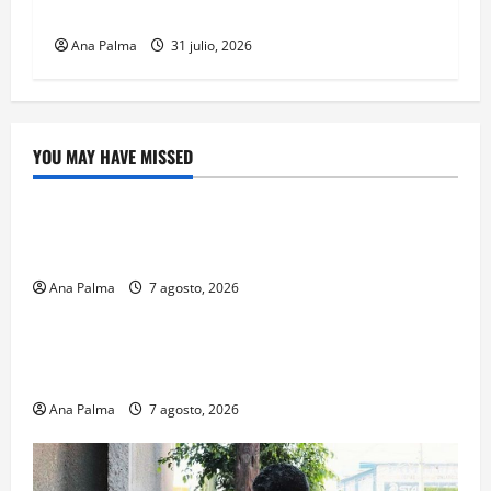
Heroica Escuela Naval Militar
Ana Palma
31 julio, 2026
YOU MAY HAVE MISSED
Crítica de Cine
¿Cuánto cuesta filmar en IMAX? La apuesta
millonaria detrás de La Odisea
Ana Palma
7 agosto, 2026
Educación
Educación privada vive transformación sin
precedente: CIMEDU9®
Ana Palma
7 agosto, 2026