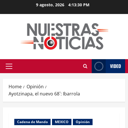
Skip
9 agosto, 2026
4:13:31 PM
to
content
VIDEO
Primary
Menu
Home
Opinión
Ayotzinapa, el nuevo 68`: Ibarrola
Cadena de Mando
MEXICO
Opinión