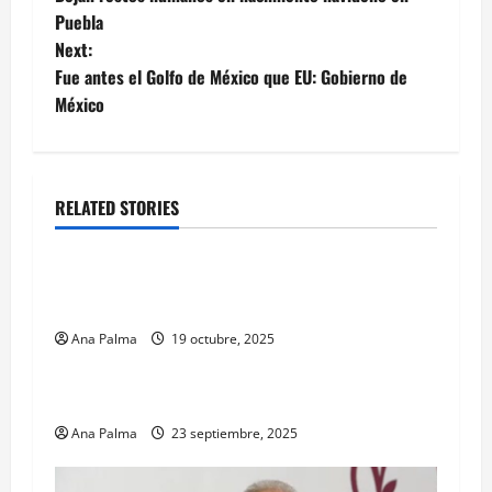
navigation
Puebla
Next:
Fue antes el Golfo de México que EU: Gobierno de
México
RELATED STORIES
Nacional
Defensa continúa apoyando a población en los
estados afectados por lluvias
Ana Palma
19 octubre, 2025
Nacional
UNAM está de luto: Su rector
Ana Palma
23 septiembre, 2025