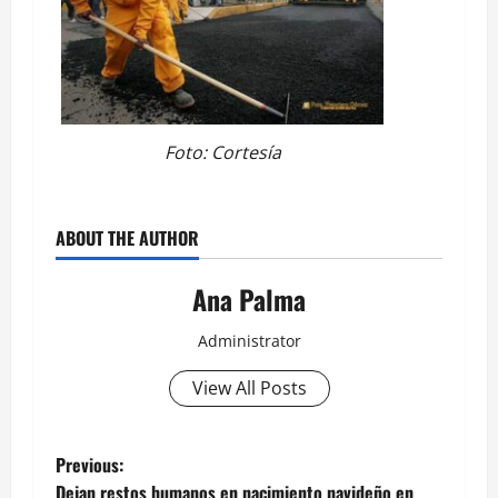
Foto: Cortesía
ABOUT THE AUTHOR
Ana Palma
Administrator
View All Posts
Post
Previous:
Dejan restos humanos en nacimiento navideño en