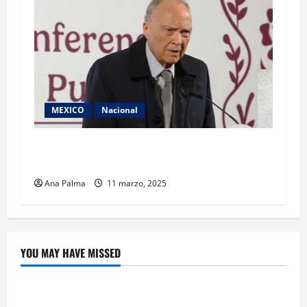
MEXICO
Nacional
No es creíble que autoridades no conocieran lo
que sucedia en Rancho Izaguirre: Gertz Manero
Ana Palma
11 marzo, 2025
YOU MAY HAVE MISSED
Crítica de Cine
¿Cuánto cuesta filmar en IMAX? La apuesta