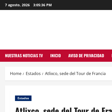
Skip
7 agosto, 2026
3:05:37 PM
to
content
NUESTRAS NOTICIAS TV
INICIO
AVISO DE PRIVACIDAD
Home
Estados
Atlixco, sede del Tour de Francia
Estados
Atlixco, sede del Tour de Fr