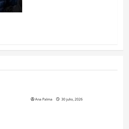
r de Vía
MEXICO
xico inicia
CENAVI. Misión: Vigilar el Espacio Áereo
sa en
Mexicano
 Naval
Ana Palma
30 julio, 2026