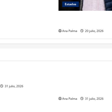
Estados
Se queda en prisión el tirado
Atlixcáyotl en Puebla
Ana Palma
20 julio, 2026
MEXICO
a estéril” para combate de
Un oficial de la Armada de Mé
renador
su formación desde que pien
ingresar a la Heroica Escuela
31 julio, 2026
Militar
Ana Palma
31 julio, 2026