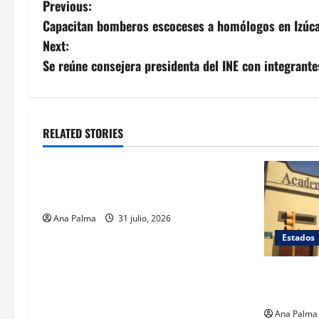
Post
Previous:
Capacitan bomberos escoceses a homólogos en Izúc
navigation
Next:
Se reúne consejera presidenta del INE con integrante
RELATED STORIES
Estados
Llega “mosca estéril” para combate de
gusano barrenador
Ana Palma
31 julio, 2026
Estados
Inicia cie
en Puebla
Ana Palma