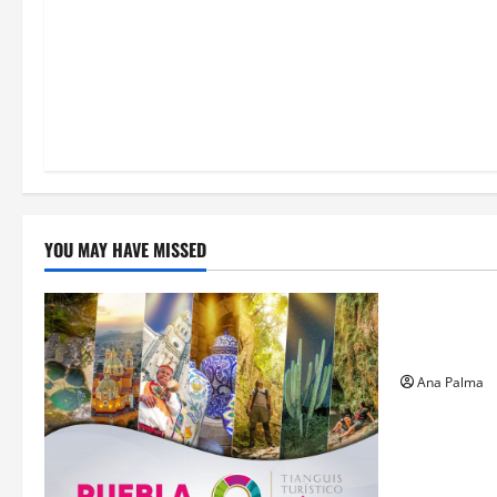
YOU MAY HAVE MISSED
Estados
Llega “mosc
gusano bar
Ana Palma