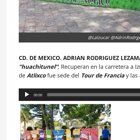
@LaIzucar @AdrinRodrg
CD. DE MEXICO. ADRIAN RODRIGUEZ LEZAMA
“huachitunel”
; Recuperan en la carretera a 
de
Atlixco
fue sede del
Tour de Francia
y las
Reproductor
00:00
de
audio