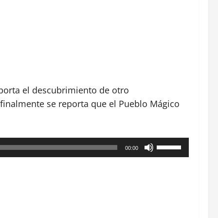
eporta el descubrimiento de otro
finalmente se reporta que el Pueblo Mágico
Utiliza
00:00
las
teclas
de
flecha
arriba/abajo