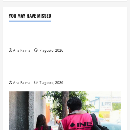
YOU MAY HAVE MISSED
Crítica de Cine
¿Cuánto cuesta filmar en IMAX? La apuesta
millonaria detrás de La Odisea
Ana Palma
7 agosto, 2026
Educación
Educación privada vive transformación sin
precedente: CIMEDU9®
Ana Palma
7 agosto, 2026