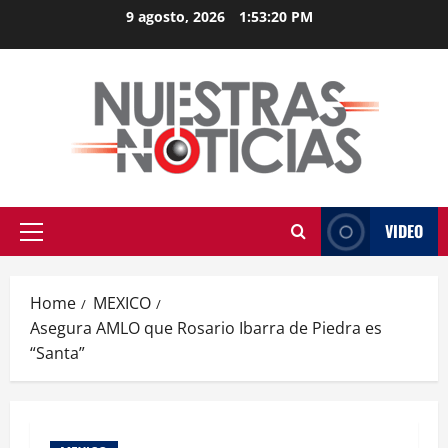
Skip
9 agosto, 2026
1:53:21 PM
to
content
VIDEO
Primary
Menu
Home
MEXICO
Asegura AMLO que Rosario Ibarra de Piedra es
“Santa”