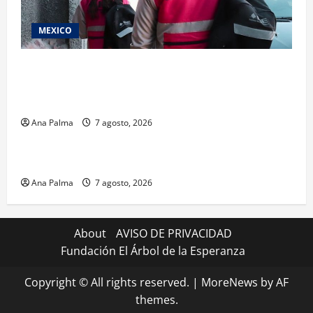
MEXICO
Inicia el registro de personas aspirantes del
Concurso Público para ingresar al Servicio
Profesional Electoral Nacional
Ana Palma
7 agosto, 2026
Estados
Portada
Pitahaya poblana viaja a mercados internacionales
Ana Palma
7 agosto, 2026
About
AVISO DE PRIVACIDAD
Fundación El Árbol de la Esperanza
Copyright © All rights reserved.
|
MoreNews
by AF
themes.