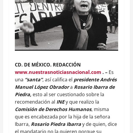
CD. DE MÉXICO. REDACCIÓN
www.nuestrasnoticiasnacional.com
. –
Es
una
“santa”
, así califica el
presidente Andrés
Manuel López Obrador
a
Rosario Ibarra de
Piedra,
esto al ser cuestionado sobre la
recomendación al
INE
y que realizo la
Comisión de Derechos Humanos
, misma
que es encabezada por la hija de la señora
Ibarra,
Rosario Piedra Ibarra
y de quien, dice
el mandatario no la quieren porque su