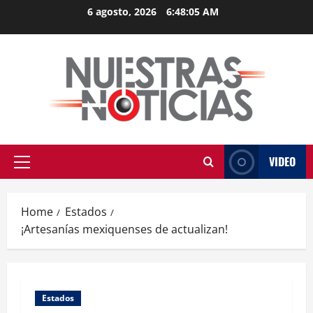
Skip
6 agosto, 2026
6:48:05 AM
to
content
VIDEO
Primary
Menu
Home
Estados
¡Artesanías mexiquenses de actualizan!
Estados