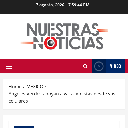
Skip
7 agosto, 2026
7:59:44 PM
to
content
VIDEO
Primary
Menu
Home
MEXICO
Angeles Verdes apoyan a vacacionistas desde sus
celulares