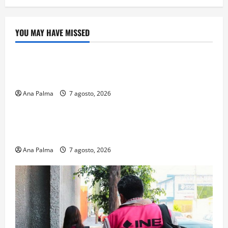
YOU MAY HAVE MISSED
Crítica de Cine
¿Cuánto cuesta filmar en IMAX? La apuesta
millonaria detrás de La Odisea
Ana Palma
7 agosto, 2026
Educación
Educación privada vive transformación sin
precedente: CIMEDU9®
Ana Palma
7 agosto, 2026