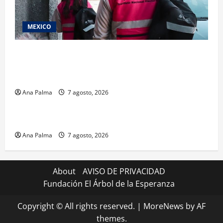
MEXICO
Inicia el registro de personas aspirantes del
Concurso Público para ingresar al Servicio
Profesional Electoral Nacional
Ana Palma
7 agosto, 2026
Estados
Portada
Pitahaya poblana viaja a mercados internacionales
Ana Palma
7 agosto, 2026
About
AVISO DE PRIVACIDAD
Fundación El Árbol de la Esperanza
Copyright © All rights reserved.
|
MoreNews
by AF
themes.