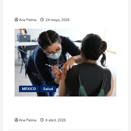
Hospital Nacional Homeopático brinda atención
ginecológica integral y humanizada
Ana Palma
24 mayo, 2026
MEXICO
Salud
33.9 millones de dosis aplicadas contra el
sarampión reporta SS
Ana Palma
6 abril, 2026