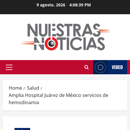
Skip
9 agosto, 2026
4:08:40 PM
to
content
VIDEO
Primary
Menu
Home
Salud
Amplia Hospital Juárez de México servicios de
hemodinamia