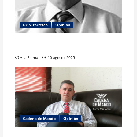
Dr. Vizarretea
Opinión
La lectura de la llamada telefónica Sheinbaum-
Trump
Ana Palma
10 agosto, 2025
Cadena de Mando
Opinión
El gabinete de Seguridad y su trabajo: Ibarrola