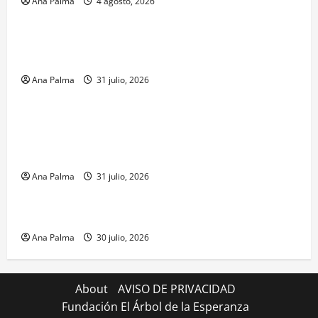
Ana Palma
4 agosto, 2026
Estados
Llega “mosca estéril” para combate de gusano
barrenador
Ana Palma
31 julio, 2026
MEXICO
Un oficial de la Armada de México inicia su
formación desde que piensa en ingresar a la Heroica
Escuela Naval Militar
Ana Palma
31 julio, 2026
MEXICO
CENAVI. Misión: Vigilar el Espacio Áereo Mexicano
Ana Palma
30 julio, 2026
About
AVISO DE PRIVACIDAD
Fundación El Árbol de la Esperanza