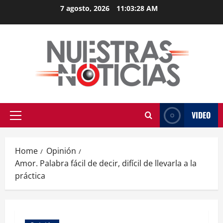
Skip
7 agosto, 2026
11:03:28 AM
to
content
VIDEO
Primary
Menu
Home
Opinión
Amor. Palabra fácil de decir, difícil de llevarla a la
práctica