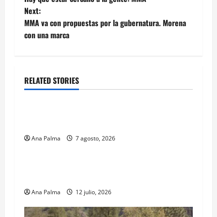
navigation
Next:
MMA va con propuestas por la gubernatura. Morena
con una marca
RELATED STORIES
Estados
Portada
Pitahaya poblana viaja a mercados
internacionales
Ana Palma
7 agosto, 2026
MEXICO
Portada
Solo los mejores logran ser francotiradores de
la Fuerzas Especiales del Ejército Mexicano
Ana Palma
12 julio, 2026