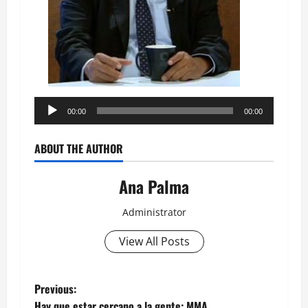
Reproductor
00:00
00:00
de
audio
ABOUT THE AUTHOR
Ana Palma
Administrator
View All Posts
Post
Previous:
Hay que estar cercano a la gente: MMA