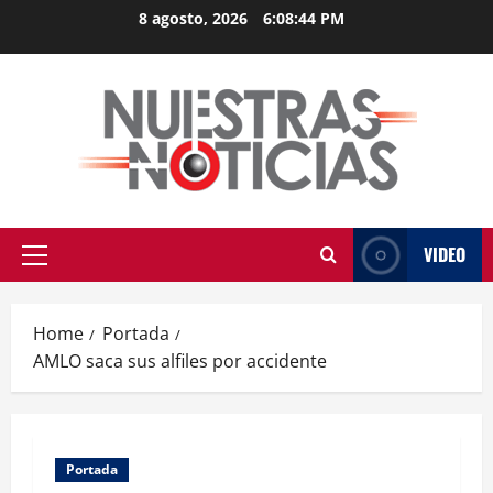
Skip
8 agosto, 2026
6:08:44 PM
to
content
VIDEO
Primary
Menu
Home
Portada
AMLO saca sus alfiles por accidente
Portada