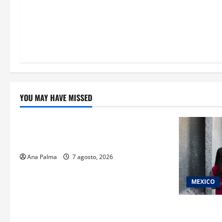
YOU MAY HAVE MISSED
Educación
Educación privada vive transformación
sin precedente: CIMEDU9®
Ana Palma
7 agosto, 2026
MEXICO
Inicia el re
del Concurs