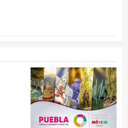
go y
 becas y
cados