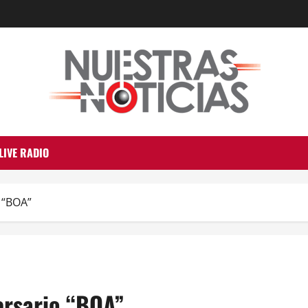
LIVE RADIO
 “BOA”
ersario “BOA”