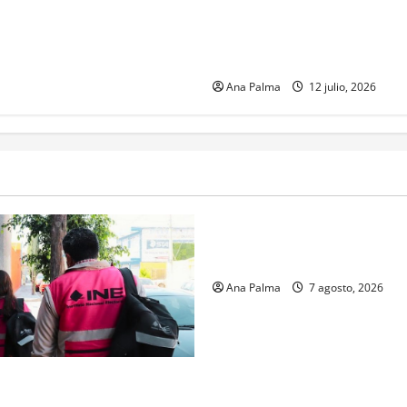
Concluye CSP gira por Duran
Zacatecas. Entrega viviendas,
supervisa obras estratégicas
Ana Palma
12 julio, 2026
Estados
Portada
Pitahaya poblana viaja a mer
internacionales
Ana Palma
7 agosto, 2026
gistro de personas aspirantes
o Público para ingresar al