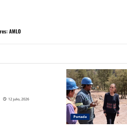
ores: AMLO
Portada
ejores logran ser
dores de la Fuerzas
 del Ejército Mexicano
12 julio, 2026
Portada