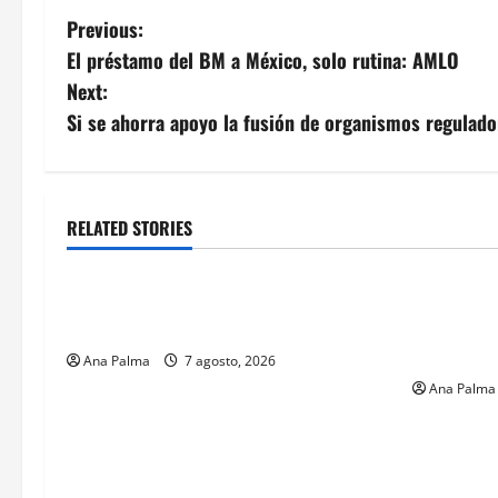
Post
Previous:
El préstamo del BM a México, solo rutina: AMLO
navigation
Next:
Si se ahorra apoyo la fusión de organismos regulad
RELATED STORIES
Estados
Portada
MEXICO
Pitahaya poblana viaja a mercados
Solo los m
internacionales
francotira
Especiales
Ana Palma
7 agosto, 2026
Ana Palma