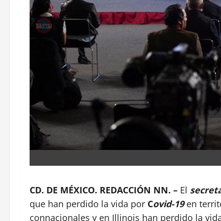
CD. DE MÉXICO. REDACCIÓN NN. –
El
secret
que han perdido la vida por
C
ovid-19
en terri
connacionales y en Illinois han perdido la vid