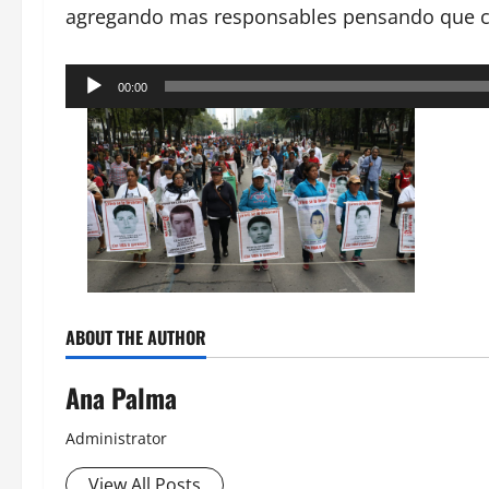
agregando mas responsables pensando que co
Reproductor
00:00
de
audio
ABOUT THE AUTHOR
Ana Palma
Administrator
View All Posts