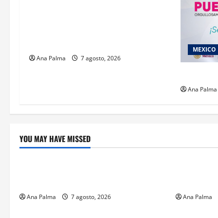
Inicia el registro de personas
aspirantes del Concurso Público para
ingresar al Servicio Profesional
Electoral Nacional
MEXICO
Ana Palma
7 agosto, 2026
2027 llega
Ana Palma
YOU MAY HAVE MISSED
Crítica de Cine
Educación
¿Cuánto cuesta filmar en IMAX? La
Educación p
apuesta millonaria detrás de La Odisea
sin preced
Ana Palma
7 agosto, 2026
Ana Palma