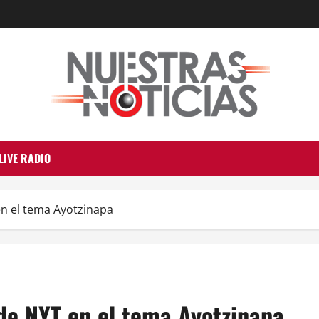
LIVE RADIO
en el tema Ayotzinapa
de NYT en el tema Ayotzinapa