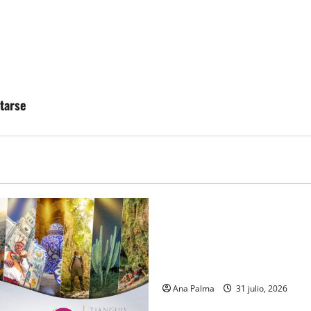
tarse
MEXICO
Un oficial de la Armada de M
inicia su formación desde qu
en ingresar a la Heroica Escu
Militar
Ana Palma
31 julio, 2026