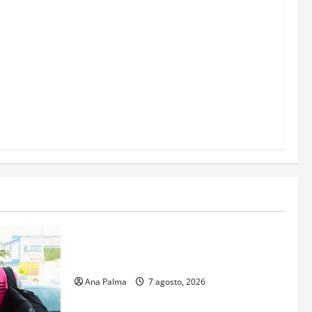
Estados
Portada
Pitahaya poblana viaja a mercados
internacionales
Ana Palma
7 agosto, 2026