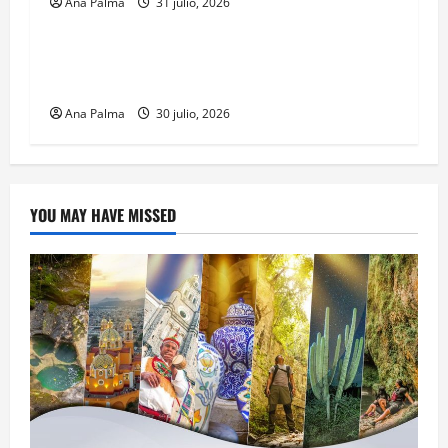
Ana Palma
31 julio, 2026
MEXICO
CENAVI. Misión: Vigilar el Espacio Áereo
Mexicano
Ana Palma
30 julio, 2026
YOU MAY HAVE MISSED