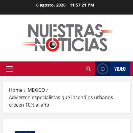
Skip
6 agosto, 2026
11:57:21 PM
to
content
VIDEO
Primary
Menu
Home
MEXICO
Advierten especialistas que incendios urbanos
crecen 10% al año