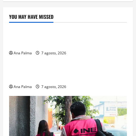
YOU MAY HAVE MISSED
Crítica de Cine
¿Cuánto cuesta filmar en IMAX? La apuesta
millonaria detrás de La Odisea
Ana Palma
7 agosto, 2026
Educación
Educación privada vive transformación sin
precedente: CIMEDU9®
Ana Palma
7 agosto, 2026