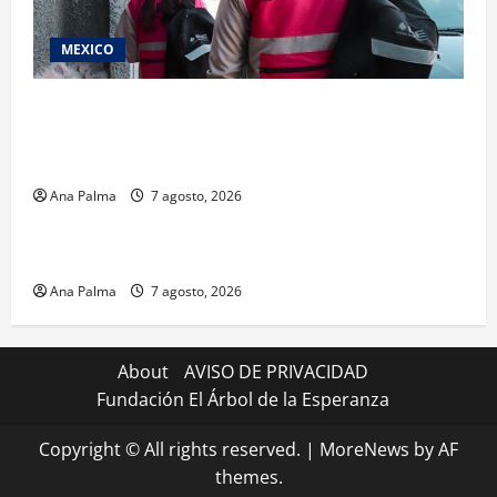
MEXICO
Inicia el registro de personas aspirantes del
Concurso Público para ingresar al Servicio
Profesional Electoral Nacional
Ana Palma
7 agosto, 2026
Estados
Portada
Pitahaya poblana viaja a mercados internacionales
Ana Palma
7 agosto, 2026
About
AVISO DE PRIVACIDAD
Fundación El Árbol de la Esperanza
Copyright © All rights reserved.
|
MoreNews
by AF
themes.