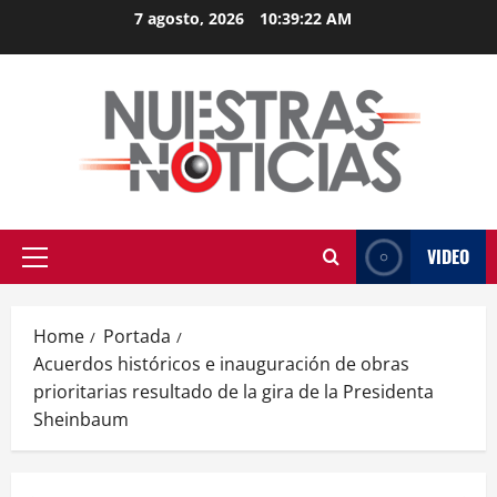
Skip
7 agosto, 2026
10:39:23 AM
to
content
VIDEO
Primary
Menu
Home
Portada
Acuerdos históricos e inauguración de obras
prioritarias resultado de la gira de la Presidenta
Sheinbaum