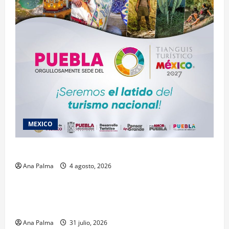
MEXICO
2027 llega Tianguis Turístico a Puebla
Ana Palma
4 agosto, 2026
Estados
Llega “mosca estéril” para combate de gusano
barrenador
Ana Palma
31 julio, 2026
MEXICO