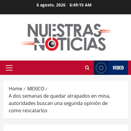
Skip
6 agosto, 2026
6:49:15 AM
to
content
VIDEO
Primary
Menu
Home
MEXICO
A dos semanas de quedar atrapados en mina,
autoridades buscan una segunda opinión de
como rescatarlos