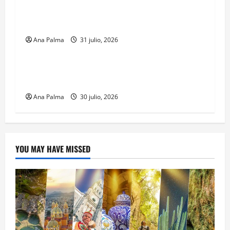
formación desde que piensa en ingresar a la
Heroica Escuela Naval Militar
Ana Palma
31 julio, 2026
MEXICO
CENAVI. Misión: Vigilar el Espacio Áereo
Mexicano
Ana Palma
30 julio, 2026
YOU MAY HAVE MISSED