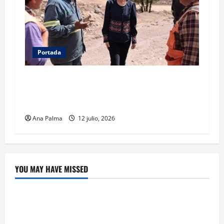
Portada
Concluye CSP gira por Durango y Zacatecas.
Entrega viviendas, becas y supervisa obras
estratégicas
Ana Palma
12 julio, 2026
YOU MAY HAVE MISSED
Crítica de Cine
¿Cuánto cuesta filmar en IMAX? La apuesta
millonaria detrás de La Odisea