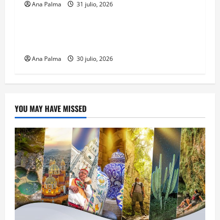
Ana Palma
31 julio, 2026
MEXICO
CENAVI. Misión: Vigilar el Espacio Áereo
Mexicano
Ana Palma
30 julio, 2026
YOU MAY HAVE MISSED