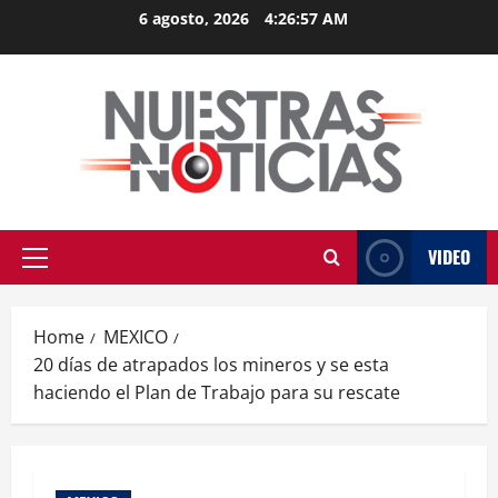
Skip
6 agosto, 2026
4:26:57 AM
to
content
VIDEO
Primary
Menu
Home
MEXICO
20 días de atrapados los mineros y se esta
haciendo el Plan de Trabajo para su rescate